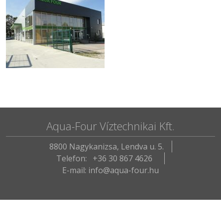
Aqua-Four Víztechnikai Kft.
8800 Nagykanizsa, Lendva u. 5.
Telefon:
+36 30 867 4626
E-mail: info@aqua-four.hu